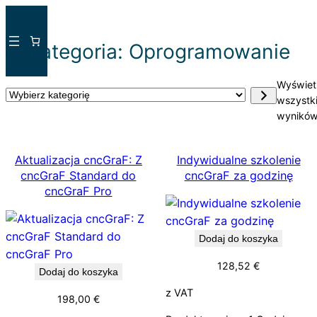
Przejdź
do
Kategoria:
Oprogramowanie
treści
Wyświet
Wybierz
wszystk
kategorię
wyników
Aktualizacja cncGraF: Z
Indywidualne szkolenie
cncGraF Standard do
cncGraF za godzinę
cncGraF Pro
Dodaj do koszyka
128,52
€
Dodaj do koszyka
z VAT
198,00
€