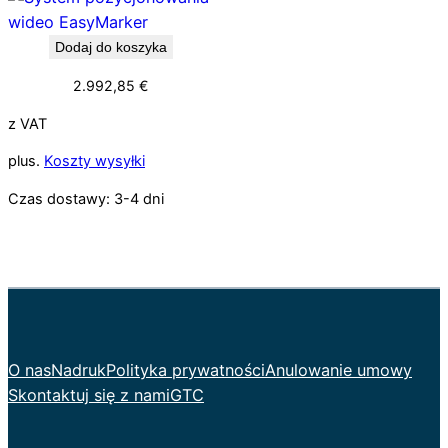
Dodaj do koszyka
2.992,85
€
z VAT
plus.
Koszty wysyłki
Czas dostawy:
3-4 dni
O nas
Nadruk
Polityka prywatności
Anulowanie umowy
Skontaktuj się z nami
GTC