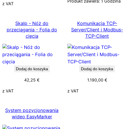
Produkt zawiera: 1
Godzina
z VAT
Skalp - Nóż do
Komunikacja TCP-
przeciągania - Folia do
Server/Client i Modbus-
cięcia
TCP-Client
Dodaj do koszyka
Dodaj do koszyka
42,25
€
1.190,00
€
z VAT
z VAT
System pozycjonowania
wideo EasyMarker