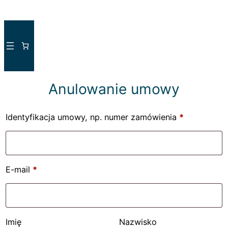
Przejdź
do
treści
Anulowanie umowy
Identyfikacja umowy, np. numer zamówienia
*
E-mail
*
E-
Imię
Nazwisko