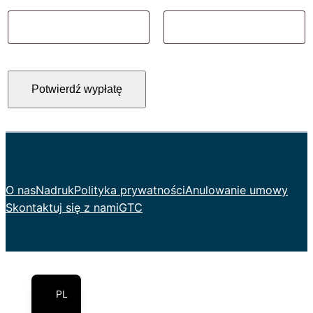
mail
(powtórz)
*
Potwierdź wypłatę
O nas
Nadruk
Polityka prywatności
Anulowanie umowy
Skontaktuj się z nami
GTC
EN
DE
PL