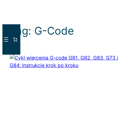
Tag:
G-Code
Przejdź
do
treści