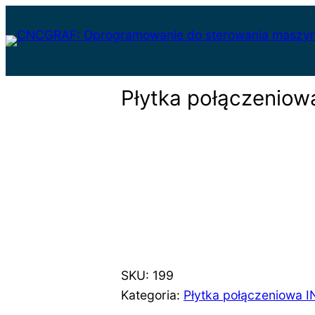
Przejdź
do
Strona główna
/
Sklep: Wszystkie pr
IN-OUT dla kontrolera smc5d-p32/m
treści
Płytka połączeniow
SKU:
199
Kategoria:
Płytka połączeniowa 