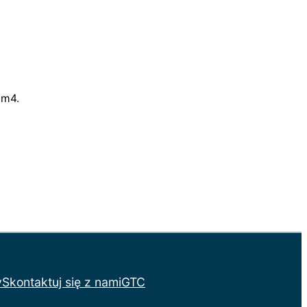
/m4.
y
Skontaktuj się z nami
GTC