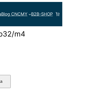
iowa IN-OUT
/ Płytka połączeniowa
a
Blog CNC
MY
B2B-SHOP
-p32/m4
ka