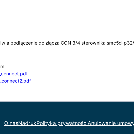
I
N
-
O
U
iwia podłączenie do złącza CON 3/4 sterownika smc5d-p32
T
A
n
cm
s
_connect.pdf
c
4_connect2.pdf
h
l
u
s
s
O nas
Nadruk
Polityka prywatności
Anulowanie umow
p