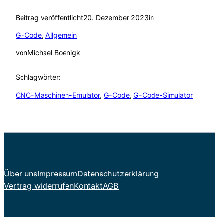
Beitrag veröffentlicht
20. Dezember 2023
in
G-Code
, 
Allgemein
von
Michael Boenigk
Schlagwörter:
CNC-Maschinen-Emulator
, 
G-Code
, 
G-Code-Simulator
Über uns
Impressum
Datenschutzerklärung
Vertrag widerrufen
Kontakt
AGB