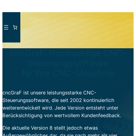
Direkt
zum
Inhalt
wechseln
cncGraF: Hochwertige CNC-
Steuerungssoftware
für Ihre CNC-Maschine
cncGraF ist unsere leistungsstarke CNC-
Steuerungssoftware, die seit 2002 kontinuierlich
weiterentwickelt wird. Jede Version entsteht unter
Berücksichtigung von wertvollem Kundenfeedback.
Die aktuelle Version 8 stellt jedoch etwas
Außergewöhnliches dar, da sie nach mehr als vier