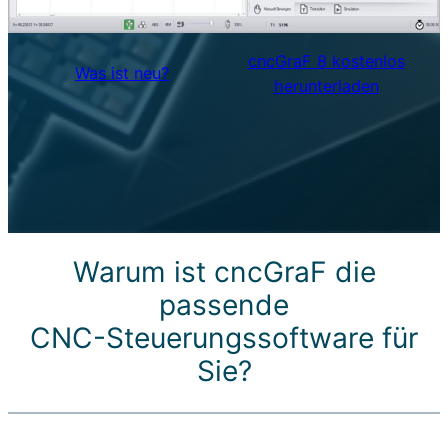
cncGraF 8 kostenlos
Was ist neu?
herunterladen
Warum ist cncGraF die
passende
CNC-Steuerungssoftware für
Sie?