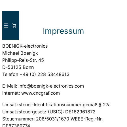
Direkt
zum
Inhalt
Impressum
wechseln
BOENIGK-electronics
Michael Boenigk
Philipp-Reis-Str. 45
D-53125 Bonn
Telefon +49 (0) 228 53448613
E-Mail: info@boenigk-electronics.com
Internet: www.cncgraf.com
Umsatzsteuer-Identifikationsnummer gemäß § 27a
Umsatzsteuergesetz (UStG): DE162961872
Steuernummer: 206/5031/1670 WEEE-Reg.-Nr.
DE87369774