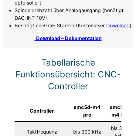
optoisoliert
Spindeldrehzahl über Analogausgang (benötigt
DAC-INT-10V)
Benötigt cncGraF Std/Pro (Kostenloser
Download
)
Download – Dokumentation
Tabellarische
Funktionsübersicht: CNC-
Controller
smc5d-m4
smc5d-
Controller
pro
m4 lan
bis 300
Taktfrequenz
bis 300 kHz
kHz