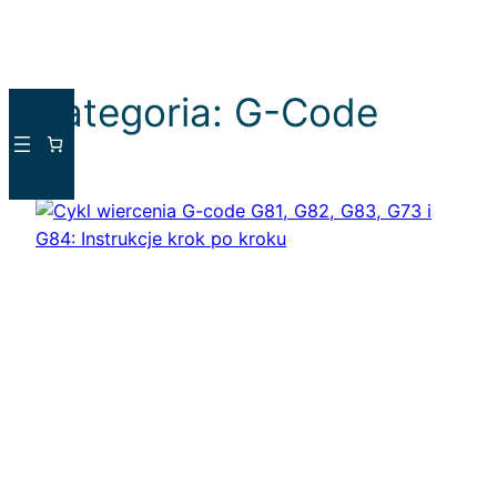
Kategoria:
G-Code
Przejdź
do
treści