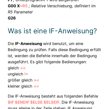
G00 X
=R5
; Relative Verschiebung, definiert im
R5 Parameter
G26
Was ist eine IF-Anweisung?
Die
IF-Anweisung
wird benutzt, um eine
Bedingung zu prüfen. Falls diese Bedingung erfüllt
ist, werden die Befehle innerhalb der Bedingung
ausgeführt. Es gibt folgende Bedienungen:
gleich
==
ungleich
!=
größer gleich
>=
kleiner gleich
<=
Die IF-Anweisung besteht aus folgenden Befehle
$IF $ENDIF $ELSE $ELSEIF
. Die IF-Anweisung
muss alleine in der Zeile stehen. IF Anweisung