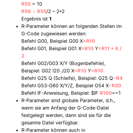
R55
= 10
R56
=
R55
/2 – 2*2
Ergebnis ist
1
R-Parameter können an folgenden Stellen im
G-Code zugewiesen werden:
Befehl G00, Beispiel G00 X
=R10
Befehl G01, Beispiel G01 X
=R10
Y
=R11 + 6 /
2
Befehl G02/G03 X/Y (Bogenbefehle),
Beispiel: G02 I20 J20 X
=R10
Y
=R10
Befehl G25 Q (Schleife), Beispiel: G25 Q
=
R4
Befehl G53-G60 X/Y/Z, Beispiel G54 X
=
R20
Befehl IF-Anweisung, Beispiel: $IF
R100
==1
R-Parameter sind globale Parameter, d.h.,
wenn sie am Anfang der G-Code-Datei
festgelegt werden, dann sind sie für die
gesamte Datei verfügbar.
R-Parameter können auch in