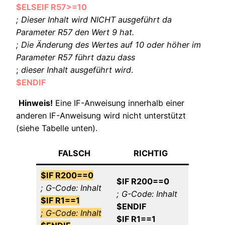
$ELSEIF R57>=10
; Dieser Inhalt wird NICHT ausgeführt da
Parameter R57 den Wert 9 hat.
; Die Änderung des Wertes auf 10 oder höher im
Parameter R57 führt dazu dass
;
dieser Inhalt ausgeführt wird
.
$ENDIF
Hinweis!
Eine IF-Anweisung innerhalb einer
anderen IF-Anweisung wird nicht unterstützt
(siehe Tabelle unten).
FALSCH
RICHTIG
$IF R200==0
$IF R200==0
; G-Code: Inhalt
; G-Code: Inhalt
$IF R1==1
$ENDIF
; G-Code: Inhalt
$IF R1==1