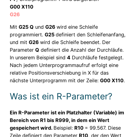
G00 X110
G26
Mit
G25 Q
und
G26
wird eine Schleife
programmiert.
G25
definiert den Schleifenanfang,
und mit
G26
wird die Schleife beendet. Der
Parameter
Q
definiert die Anzahl der Durchläufe.
In unserem Beispiel sind
4
Durchläufe festgelegt.
Nach jedem Unterprogrammaufruf erfolgt eine
relative Positionsverschiebung in X für das
nächste Unterprogramm mit der Zeile:
G00 X110
.
Was ist ein R-Parameter?
Ein R-Parameter ist ein Platzhalter (Variable) im
Bereich von R1 bis R999, in dem ein Wert
gespeichert wird.
Beispiel:
R10
= 99.567. Diese
Zeile definiert den Parameter
R10
, der den Wert