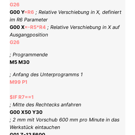
G26
G00 Y
=R6
; Relative Verschiebung in X, definiert
im R6 Parameter
G00 X
=-R5*R4
; Relative Verschiebung in X auf
Ausgangposition
G26
; Programmende
M5 M30
; Anfang des Unterprogramms 1
M99 P1
$IF R7==1
; Mitte des Rechtecks anfahren
G00 X50 Y30
; 2 mm mit Vorschub 600 mm pro Minute in das
Werkstück eintauchen
G01 Z-12 F600