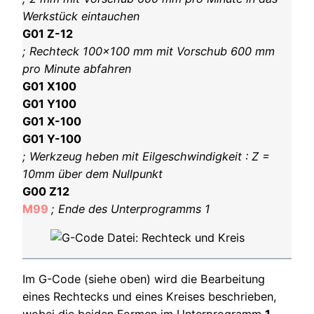
Werkstück eintauchen
G01 Z-12
; Rechteck 100×100 mm mit Vorschub 600 mm
pro Minute abfahren
G01 X100
G01 Y100
G01 X-100
G01 Y-100
; Werkzeug heben mit Eilgeschwindigkeit : Z =
10mm über dem Nullpunkt
G00 Z12
M99
; Ende des Unterprogramms 1
Im G-Code (siehe oben) wird die Bearbeitung
eines Rechtecks und eines Kreises beschrieben,