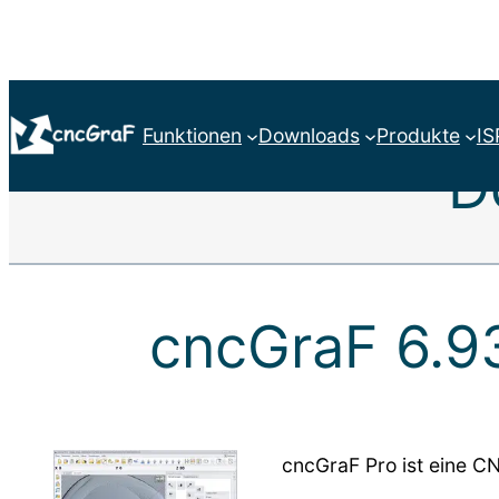
Direkt
zum
Funktionen
Downloads
Produkte
IS
Inhalt
D
wechseln
cncGraF 6.9
cncGraF Pro ist eine C