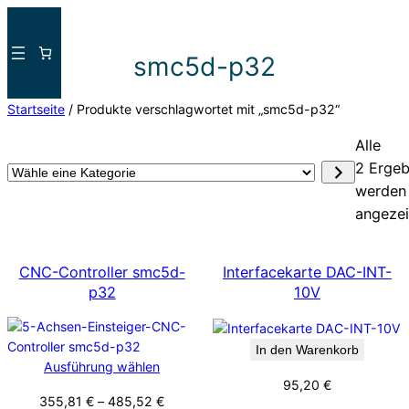
Direkt
zum
smc5d-p32
Inhalt
wechseln
Startseite
/ Produkte verschlagwortet mit „smc5d-p32“
Alle
2 Ergeb
Wähle
werden
eine
angezei
Kategorie
CNC-Controller smc5d-
Interfacekarte DAC-INT-
p32
10V
In den Warenkorb
Ausführung wählen
95,20
€
355,81
€
–
485,52
€