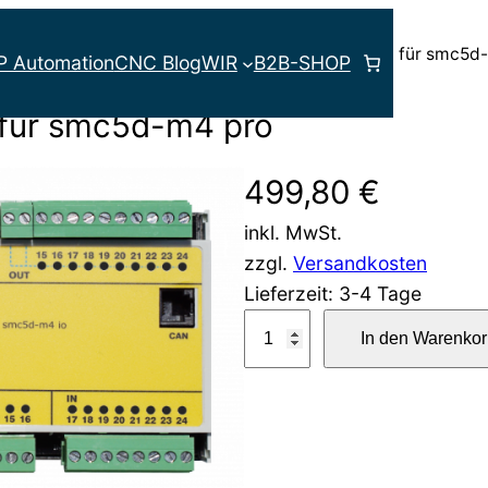
-Controller
/
smc5d-m4 pro
/ CAN Expansion I/O für smc5d
P Automation
CNC Blog
WIR
B2B-SHOP
 für smc5d-m4 pro
499,80
€
inkl. MwSt.
zzgl.
Versandkosten
Lieferzeit:
3-4 Tage
C
In den Warenkor
A
N
E
x
p