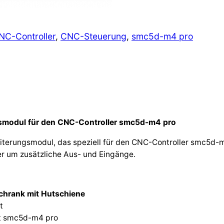
a
n
NC-Controller
, 
CNC-Steuerung
s
, 
smc5d-m4 pro
i
o
n
I
/
O
smodul für den CNC-Controller smc5d-m4 pro
f
eiterungsmodul, das speziell für den CNC-Controller smc5d-
ü
r um zusätzliche Aus- und Eingänge.
r
s
m
chrank mit Hutschiene
c
t
5
t smc5d-m4 pro