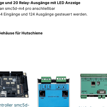
nge und 20 Relay-Ausgänge mit LED Anzeige
d
e an smc5d-m4 pro anschließbar
-
04 Eingänge und 124 Ausgänge gesteuert werden.
m
4
p
Gehäuse für Hutschiene
r
o
M
e
n
g
e
troller smc5d-