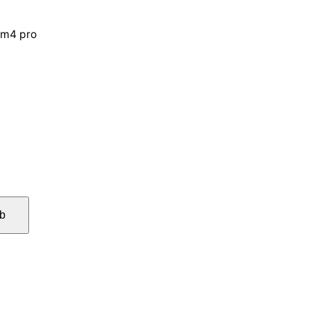
-m4 pro
b