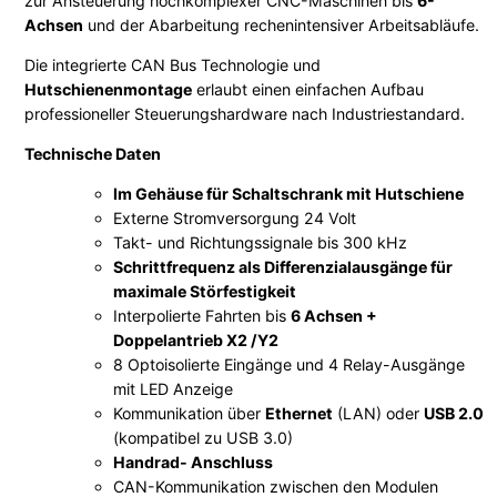
zur Ansteuerung hochkomplexer CNC-Maschinen bis
6-
m
Achsen
und der Abarbeitung rechenintensiver Arbeitsabläufe.
4
p
Die integrierte CAN Bus Technologie und
Hutschienenmontage
erlaubt einen einfachen Aufbau
r
professioneller Steuerungshardware nach Industriestandard.
o
i
Technische Daten
m
Im Gehäuse für Schaltschrank mit Hutschiene
G
Externe Stromversorgung 24 Volt
e
Takt- und Richtungssignale bis 300 kHz
h
Schrittfrequenz als Differenzialausgänge für
ä
maximale Störfestigkeit
u
Interpolierte Fahrten bis
6 Achsen +
s
Doppelantrieb X2 /Y2
8 Optoisolierte Eingänge und 4 Relay-Ausgänge
e
mit LED Anzeige
f
Kommunikation über
Ethernet
(LAN) oder
USB 2.0
ü
(kompatibel zu USB 3.0)
r
Handrad- Anschluss
S
CAN-Kommunikation zwischen den Modulen