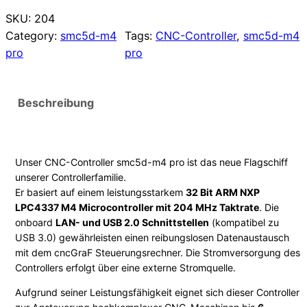
C
SKU:
204
-
Category:
smc5d-m4
Tags:
CNC-Controller
, 
smc5d-m4
C
pro
pro
o
n
t
Beschreibung
r
o
l
l
Unser CNC-Controller smc5d-m4 pro ist das neue Flagschiff
e
unserer Controllerfamilie.
r
Er basiert auf einem leistungsstarkem
32 Bit ARM NXP
LPC4337 M4 Microcontroller mit 204 MHz Taktrate
. Die
s
onboard
LAN- und USB 2.0 Schnittstellen
(kompatibel zu
m
USB 3.0) gewährleisten einen reibungslosen Datenaustausch
c
mit dem cncGraF Steuerungsrechner. Die Stromversorgung des
5
Controllers erfolgt über eine externe Stromquelle.
d
Aufgrund seiner Leistungsfähigkeit eignet sich dieser Controller
-