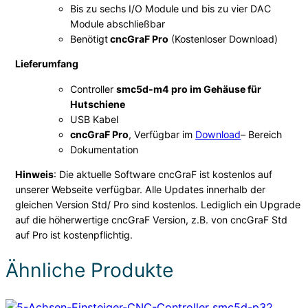
c
Bis zu sechs I/O Module und bis zu vier DAC
h
Module abschließbar
Benötigt
cncGraF Pro
(Kostenloser Download)
a
l
Lieferumfang
t
Controller
smc5d-m4 pro im Gehäuse für
s
Hutschiene
c
USB Kabel
h
cncGraF Pro
, Verfügbar im
Download
– Bereich
r
Dokumentation
a
Hinweis
: Die aktuelle Software cncGraF ist kostenlos auf
n
unserer Webseite verfügbar. Alle Updates innerhalb der
k
gleichen Version Std/ Pro sind kostenlos. Lediglich ein Upgrade
m
auf die höherwertige cncGraF Version, z.B. von cncGraF Std
i
auf Pro ist kostenpflichtig.
t
H
Ähnliche Produkte
u
t