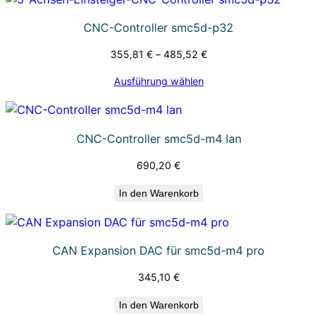
s
c
CNC-Controller smc5d-p32
h
355,81
€
–
485,52
€
i
e
Ausführung wählen
n
e
M
CNC-Controller smc5d-m4 lan
e
690,20
€
n
g
In den Warenkorb
e
CAN Expansion DAC für smc5d-m4 pro
345,10
€
In den Warenkorb