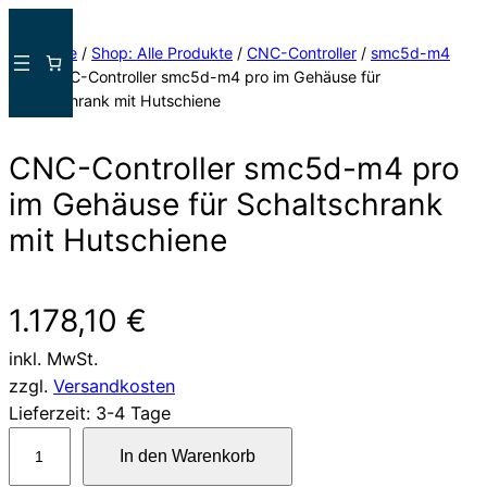
Direkt
zum
Startseite
/
Shop: Alle Produkte
/
CNC-Controller
/
smc5d-m4
Inhalt
pro
/ CNC-Controller smc5d-m4 pro im Gehäuse für
wechseln
Schaltschrank mit Hutschiene
CNC-Controller smc5d-m4 pro
im Gehäuse für Schaltschrank
mit Hutschiene
1.178,10
€
inkl. MwSt.
zzgl.
Versandkosten
Lieferzeit:
3-4 Tage
C
In den Warenkorb
N