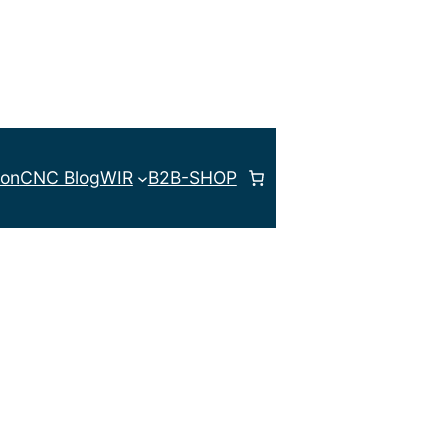
ion
CNC Blog
WIR
B2B-SHOP